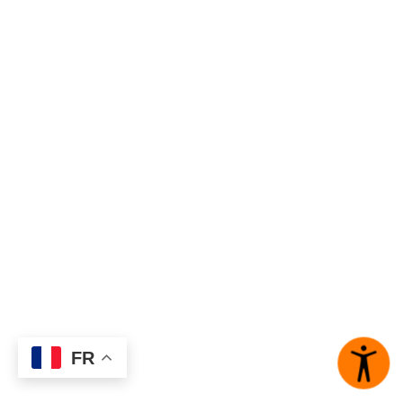
Issy-les-Moulineaux
Hauts-de-Seine
Ruche (La)
Cergy
Val-d'Oise
Sax (Le)
Achères
Yvelines
Service culturel de Clichy-
FR
la-Garenne
CLICHY