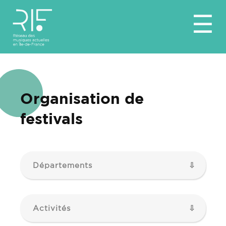
Aller
☰
au
contenu
Organisation de
festivals
Départements
Activités