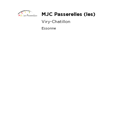
MJC Passerelles (les)
Viry-Chatillon
Essonne
MLC La Citrouille
Cesson
Seine-et-Marne
Mouv'Mantais
MANTES-LA-JOLIE
Yvelines