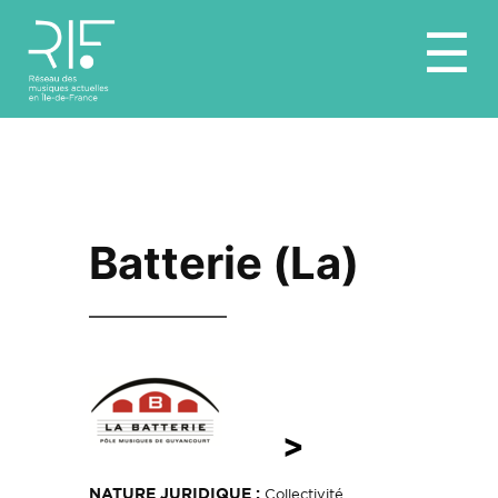
Aller
☰
au
contenu
Batterie (La)
>
NATURE JURIDIQUE :
Collectivité