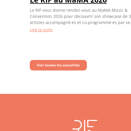
Le RIF vous donne rendez-vous au MaMA Music &
Convention 2026 pour découvrir son showcase de 3
artistes accompagné·es et co-programmé·es par se
adhérents et sa conférence.
Lire la suite
Voir toutes les actualités