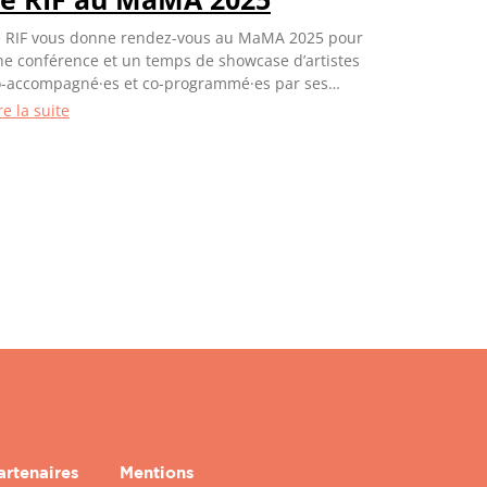
e RIF vous donne rendez-vous au MaMA 2025 pour
ne conférence et un temps de showcase d’artistes
o-accompagné·es et co-programmé·es par ses
hérents !
re la suite
artenaires
Mentions