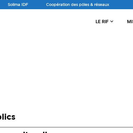
Solima IDF
Coopération des pôles & réseaux
LE RIF
MI
lics