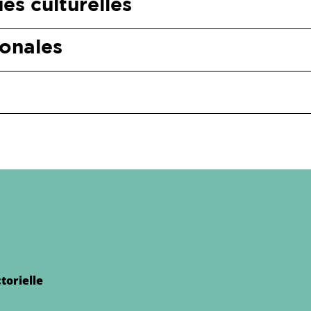
es culturelles
ionales
torielle