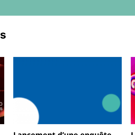
és
Lancement d’une enquête
L