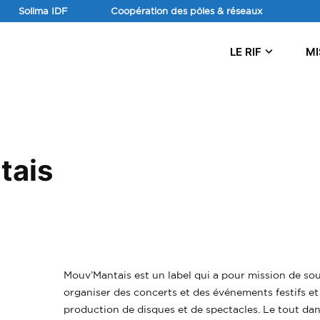
Aller
Solima IDF
Coopération des pôles & réseaux
au
contenu
LE RIF
MI
tais
Mouv’Mantais est un label qui a pour mission de sou
organiser des concerts et des événements festifs et 
production de disques et de spectacles. Le tout dan