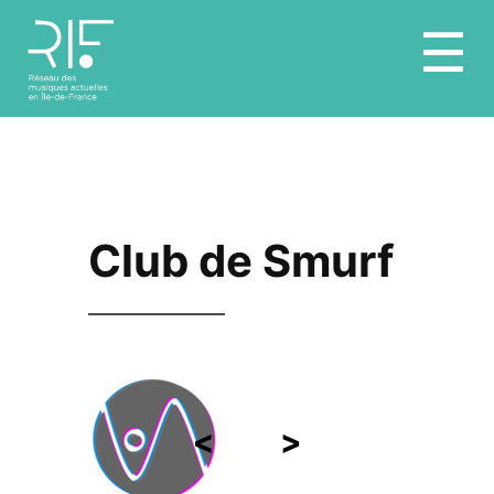
Aller
☰
au
contenu
Club de Smurf
<
>