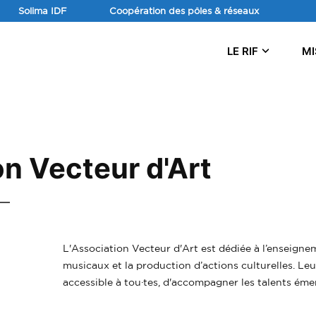
Aller
Solima IDF
Coopération des pôles & réseaux
au
contenu
LE RIF
MI
n Vecteur d'Art
L'Association Vecteur d'Art est dédiée à l’enseignem
musicaux et la production d’actions culturelles. Leu
accessible à tou·tes, d'accompagner les talents éme