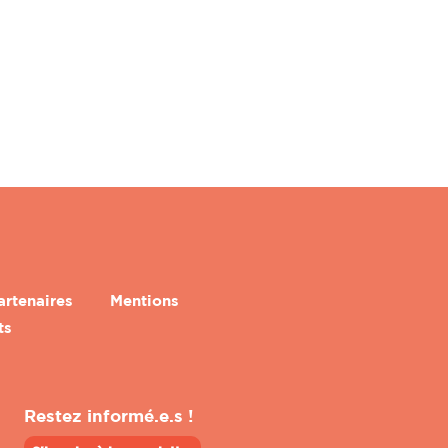
artenaires
Mentions
ts
Restez informé.e.s !