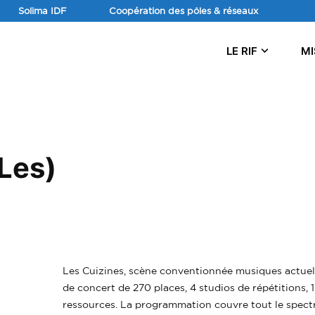
Aller
Solima IDF
Coopération des pôles & réseaux
au
contenu
LE RIF
MI
Les)
Les Cuizines, scène conventionnée musiques actuell
de concert de 270 places, 4 studios de répétitions, 
ressources. La programmation couvre tout le spectr