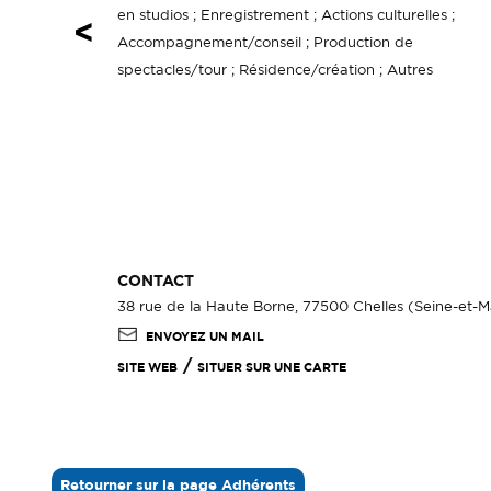
en studios ; Enregistrement ; Actions culturelles ;
<
Accompagnement/conseil ; Production de
spectacles/tour ; Résidence/création ; Autres
CONTACT
38 rue de la Haute Borne, 77500 Chelles (Seine-et-
ENVOYEZ UN MAIL
/
SITE WEB
SITUER SUR UNE CARTE
Retourner sur la page Adhérents