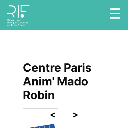
Aller
☰
au
contenu
Centre Paris
Anim' Mado
Robin
<
>