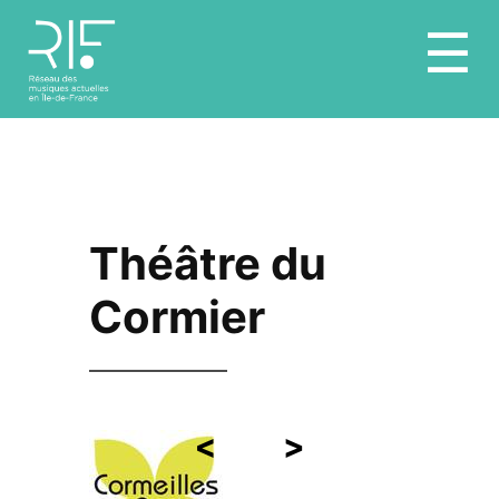
Aller
☰
au
contenu
Théâtre du
Cormier
<
>