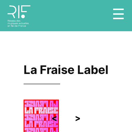
Aller
☰
au
contenu
La Fraise Label
<
>