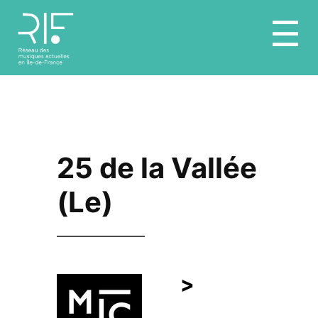
Aller
☰
au
contenu
25 de la Vallée
(Le)
>