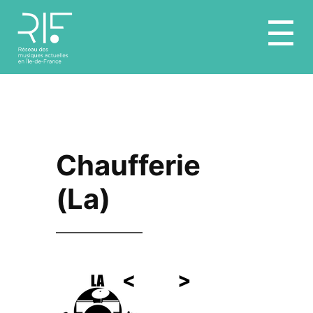
Aller
☰
au
contenu
Chaufferie
(La)
<
>