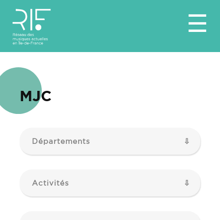
Aller
☰
au
contenu
MJC
Départements
Activités