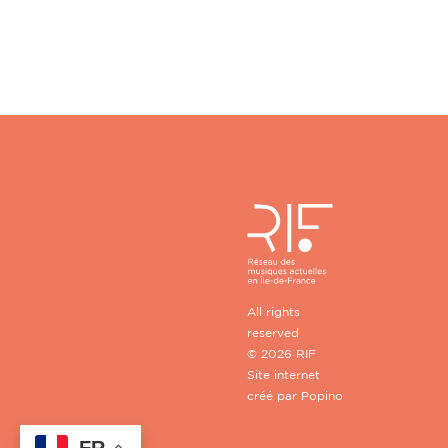
All rights
reserved
© 2026 RIF
Site internet
créé par
Popino
FR