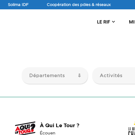
Aller
Solima IDF
Coopération des pôles & réseaux
au
contenu
LE RIF
MI
Départements
Activités
À Qui Le Tour ?
Écouen