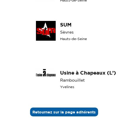
Hauts-de-Seine
SUM
Sèvres
Hauts-de-Seine
Usine à Chapeaux (L’)
Rambouillet
Yvelines
Retournez sur la page adhérents