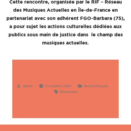
Cette rencontre, organisée par le RIF – Réseau
des Musiques Actuelles en Île-de-France en
partenariat avec son adhérent FGO-Barbara (75),
a pour sujet les actions culturelles dédiées aux
publics sous main de justice dans le champ des
musiques actuelles.
Publié
Publié
admin
21 octobre 2024
Rencontres pro
par
Étiquettes :
dans
Prévention