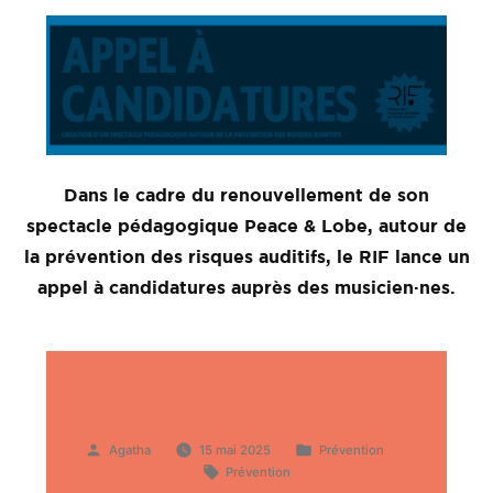
Dans le cadre du renouvellement de son
spectacle pédagogique Peace & Lobe, autour de
la prévention des risques auditifs, le RIF lance un
appel à candidatures auprès des musicien·nes.
Publié
Publié
Agatha
15 mai 2025
Prévention
par
Étiquettes :
dans
Prévention