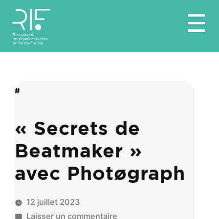
Aller
☰
au
contenu
#
« Secrets de
Beatmaker »
avec Photøgraph
12 juillet 2023
sur
Laisser un commentaire