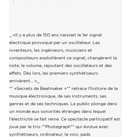
« Secrets
de
Beatmaker »
avec
_ »Il y a plus de 150 ans naissait le 1er signal
Photøgraph
électrique provoqué par un oscillateur. Les
inventeurs, les ingénieurs, musiciens et
compositeurs exploitèrent ce signal, changèrent la
note, le volume, rajoutant des oscillateurs et des
effets. Dès lors, les premiers synthétiseurs
arrivèrent… »_
** »Secrets de Beatmaker »** retrace l’histoire de la
musique électronique, de ses instruments, ses
genres et de ses techniques. Le public plonge dans
un monde aux sonorités étranges dans lequel
l’électricité se fait reine. Ce spectacle participatif est
joué par le trio **Photøgraph** qui évolue avec
synthétiseurs, ordinateur, la voix, pads