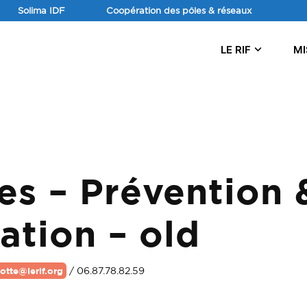
Aller
Solima IDF
Coopération des pôles & réseaux
au
contenu
LE RIF
MI
es – Prévention 
sation – old
/ 06.87.78.82.59
lotte@lerif.org