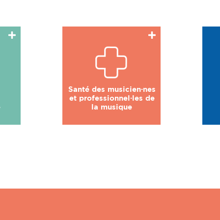
Santé des musicien·nes
et professionnel·les de
e
la musique