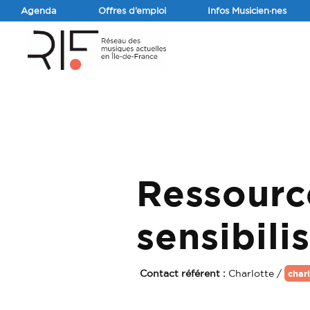
Agenda
Offres d’emploi
Infos Musicien·nes
Ressourc
sensibili
Contact référent :
Charlotte /
char