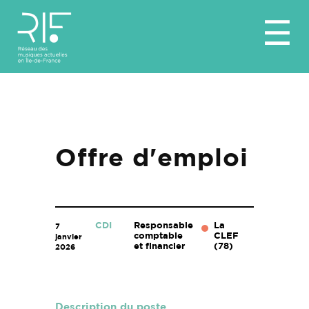
Aller
☰
au
contenu
Offre d'emploi
CDI
Responsable
La
7
comptable
CLEF
janvier
et financier
(78)
2026
Description du poste