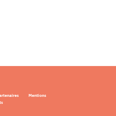
artenaires
Mentions
ts