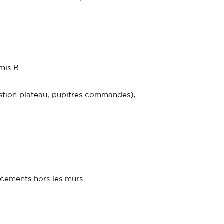
rmis B
estion plateau, pupitres commandes),
acements hors les murs