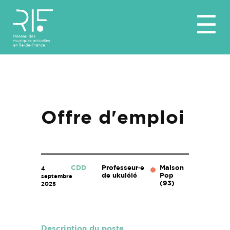
Aller
☰
au
contenu
Offre d'emploi
CDD
Professeur·e
Maison
4
de ukulélé
Pop
septembre
(93)
2025
Description du poste