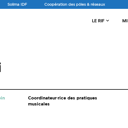
Aller
Solima IDF
Coopération des pôles & réseaux
au
contenu
LE RIF
MI
i
in
Coordinateur·rice des pratiques
musicales