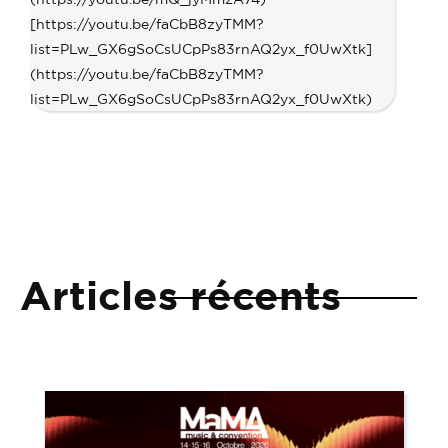
[https://youtu.be/faCbB8zyTMM?
list=PLw_GX6gSoCsUCpPs83rnAQ2yx_f0UwXtk]
(https://youtu.be/faCbB8zyTMM?
list=PLw_GX6gSoCsUCpPs83rnAQ2yx_f0UwXtk)
Articles récents