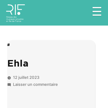
Aller
☰
au
contenu
#
Ehla
12 juillet 2023
sur
Laisser un commentaire
Ehla