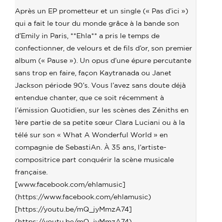
Après un EP prometteur et un single (« Pas d’ici »)
qui a fait le tour du monde grâce à la bande son
d’Emily in Paris, **Ehla** a pris le temps de
confectionner, de velours et de fils d’or, son premier
album (« Pause »). Un opus d’une épure percutante
sans trop en faire, façon Kaytranada ou Janet
Jackson période 90’s. Vous l’avez sans doute déjà
entendue chanter, que ce soit récemment à
l’émission Quotidien, sur les scènes des Zéniths en
1ère partie de sa petite sœur Clara Luciani ou à la
télé sur son « What A Wonderful World » en
compagnie de SebastiAn. À 35 ans, l’artiste-
compositrice part conquérir la scène musicale
française.
[www.facebook.com/ehlamusic]
(https://www.facebook.com/ehlamusic)
[https://youtu.be/mQ_jyMmzA74]
(https://youtu.be/mQ_jyMmzA74)