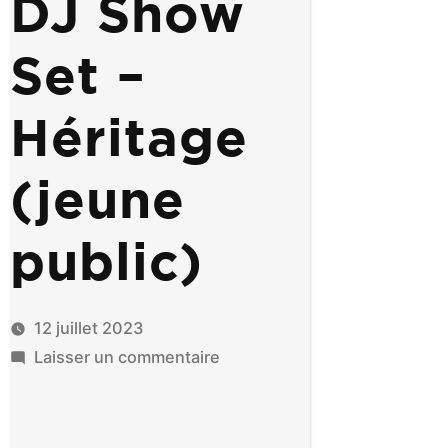
DJ Show
Set –
Héritage
(jeune
public)
12 juillet 2023
sur
Laisser un commentaire
DJ
Show
Set