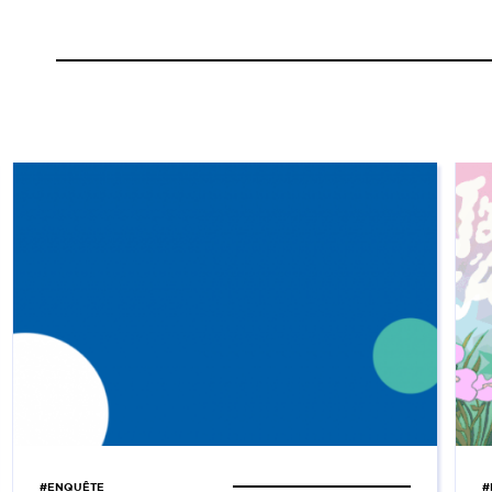
#ENQUÊTE
#