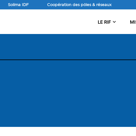
Aller
Solima IDF
Coopération des pôles & réseaux
au
contenu
LE RIF
MI