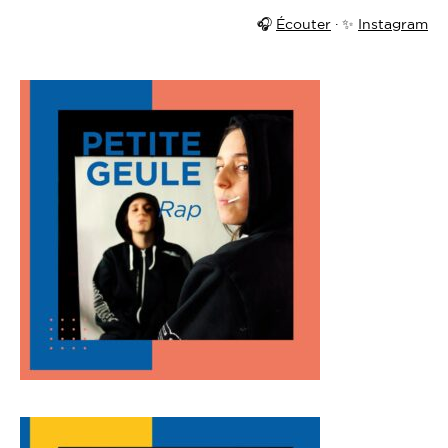
🎧
Écouter
· ✨
Instagram