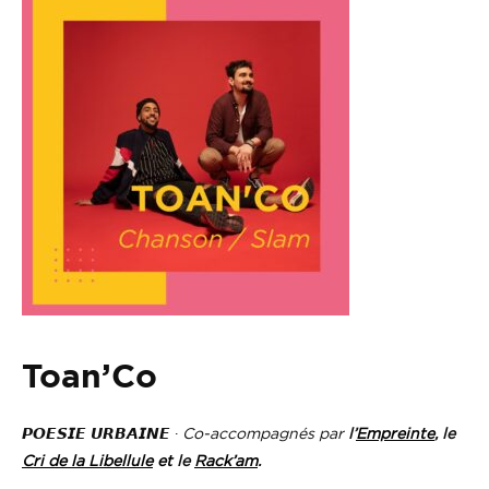
Toan’Co
𝙋𝙊𝙀𝙎𝙄𝙀 𝙐𝙍𝘽𝘼𝙄𝙉𝙀 ·
Co-accompagnés par
l’
Empreinte
, le
Cri de la Libellule
et
le
Rack’am
.