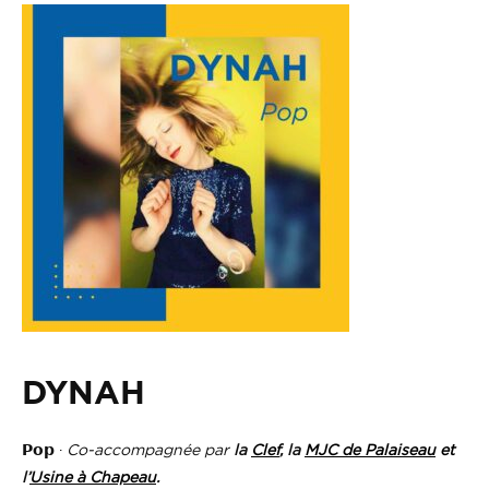
DYNAH
𝗣𝗼𝗽 ·
Co-accompagnée par
la
Clef
, la
MJC de Palaiseau
et
l’
Usine à Chapeau
.