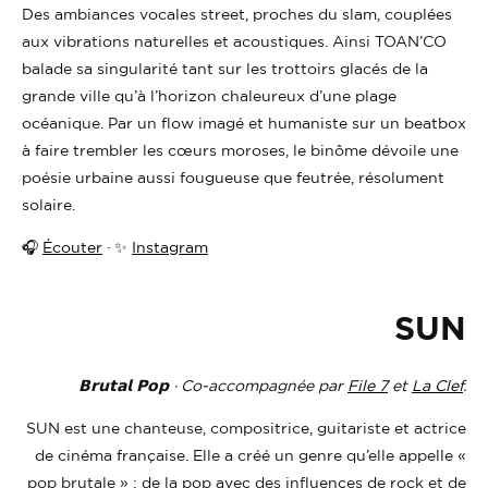
Des ambiances vocales street, proches du slam, couplées
aux vibrations naturelles et acoustiques. Ainsi TOAN’CO
balade sa singularité tant sur les trottoirs glacés de la
grande ville qu’à l’horizon chaleureux d’une plage
océanique. Par un flow imagé et humaniste sur un beatbox
à faire trembler les cœurs moroses, le binôme dévoile une
poésie urbaine aussi fougueuse que feutrée, résolument
solaire.
🎧
Écouter
· ✨
Instagram
SUN
𝗕𝗿𝘂𝘁𝗮𝗹 𝗣𝗼𝗽 · Co-accompagnée par
File 7
et
La Clef
.
SUN est une chanteuse, compositrice, guitariste et actrice
de cinéma française. Elle a créé un genre qu’elle appelle «
pop brutale » : de la pop avec des influences de rock et de