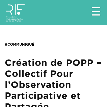
Aller
☰
au
contenu
#COMMUNIQUÉ
Création de POPP –
Collectif Pour
l’Observation
Participative et
Partagée