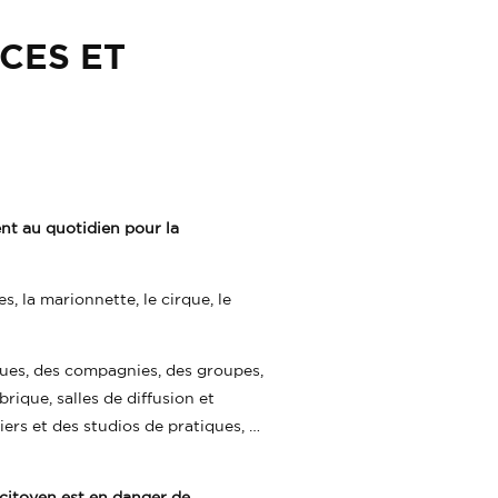
CES ET
ent au quotidien pour la
es, la marionnette, le cirque, le
tiques, des compagnies, des groupes,
brique, salles de diffusion et
liers et des studios de pratiques, …
t citoyen est en danger de