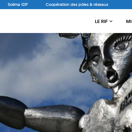
Aller
Solima IDF
Coopération des pôles & réseaux
au
contenu
LE RIF
MI