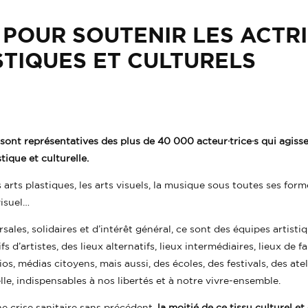
 POUR SOUTENIR LES ACTRI
STIQUES ET CULTURELS
sont représentatives des plus de 40 000 acteur·trice·s qui agiss
stique et culturelle.
es arts plastiques, les arts visuels, la musique sous toutes ses form
visuel…
ersales, solidaires et d’intérêt général, ce sont des équipes artis
s d’artistes, des lieux alternatifs, lieux intermédiaires, lieux de fa
ios, médias citoyens, mais aussi, des écoles, des festivals, des ate
lle, indispensables à nos libertés et à notre vivre-ensemble.
e crise sanitaire sans précédent,
la moitié de ce tissu culturel e