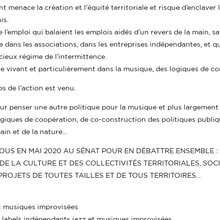
 menace la création et l’équité territoriale et risque d’enclaver l
is.
 l’emploi qui balaient les emplois aidés d’un revers de la main, 
dans les associations, dans les entreprises indépendantes, et qu
cieux régime de l’intermittence.
e vivant et particulièrement dans la musique, des logiques de c
s de l’action est venu.
r penser une autre politique pour la musique et plus largement l
logiques de coopération, de co-construction des politiques publi
ain et de la nature…
 EN MAI 2020 AU SÉNAT POUR EN DÉBATTRE ENSEMBLE : ÉL
DE LA CULTURE ET DES COLLECTIVITÉS TERRITORIALES, SOCI
PROJETS DE TOUTES TAILLES ET DE TOUS TERRITOIRES…
et musiques improvisées
abels indépendants jazz et musiques improvisées