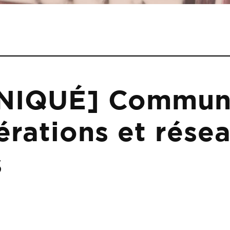
IQUÉ] Commun
érations et rése
s