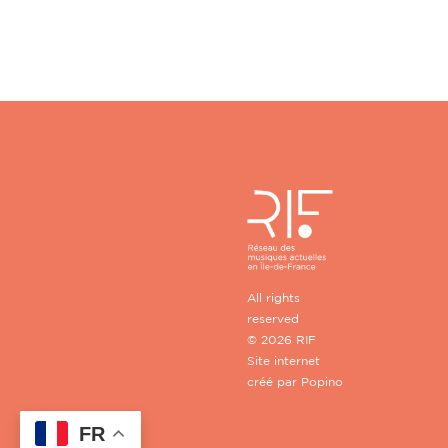
All rights
reserved
© 2026 RIF
Site internet
créé par
Popino
FR