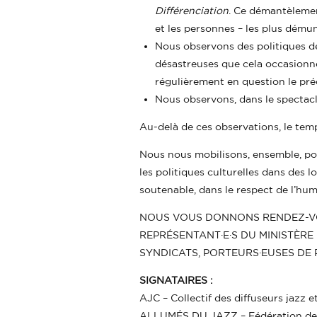
Différenciation
. Ce démantèlement
et les personnes – les plus démun
Nous observons des politiques de
désastreuses que cela occasionne 
régulièrement en question le pré
Nous observons, dans le spectacl
Au-delà de ces observations, le temp
Nous nous mobilisons, ensemble, pou
les politiques culturelles dans des 
soutenable, dans le respect de l’hum
NOUS VOUS DONNONS RENDEZ-VOUS
REPRÉSENTANT·E·S DU MINISTÈRE 
SYNDICATS, PORTEURS·EUSES DE 
SIGNATAIRES :
AJC – Collectif des diffuseurs jazz 
ALLUMÉS DU JAZZ – Fédération de l