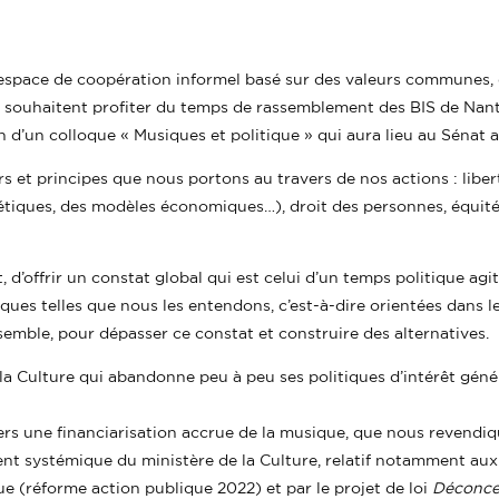
espace de coopération informel basé sur des valeurs communes, 
souhaitent profiter du temps de rassemblement des BIS de Nant
ion d’un colloque « Musiques et politique » qui aura lieu au Sénat
s et principes que nous portons au travers de nos actions : liberté
tiques, des modèles économiques…), droit des personnes, équité te
t, d’offrir un constat global qui est celui d’un temps politique a
ues telles que nous les entendons, c’est-à-dire orientées dans le 
semble, pour dépasser ce constat et construire des alternatives.
a Culture qui abandonne peu à peu ses politiques d’intérêt géné
rs une financiarisation accrue de la musique, que nous revendi
systémique du ministère de la Culture, relatif notamment aux o
e (réforme action publique 2022) et par le projet de loi
Déconcen