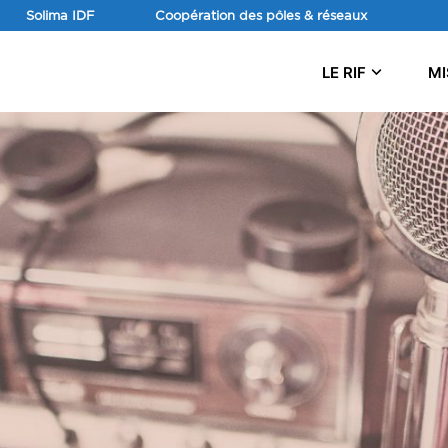
Aller
Solima IDF
Coopération des pôles & réseaux
au
contenu
LE RIF
MI