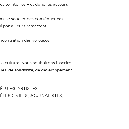
es territoires – et donc les acteurs
sans se soucier des conséquences
i par ailleurs remettent
oncentration dangereuses.
a culture. Nous souhaitons inscrire
ques, de solidarité, de développement
U·E·S, ARTISTES,
ÉTÉS CIVILES, JOURNALISTES,