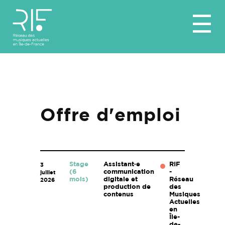
Aller
☰
au
contenu
Offre d'emploi
Stage
Assistant·e
RIF
3
(6
communication
-
juillet
mois)
digitale et
Réseau
2026
production de
des
contenus
Musiques
Actuelles
en
Île-
de-