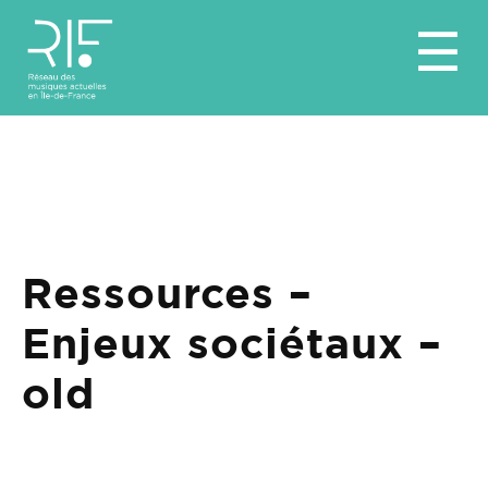
Aller
☰
au
contenu
Ressources –
Enjeux sociétaux –
old