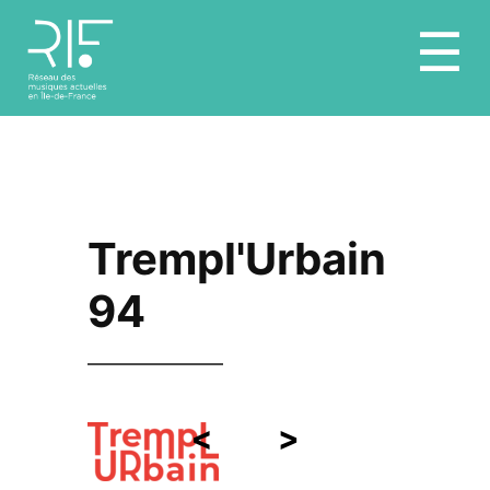
Aller
☰
au
contenu
Trempl'Urbain
94
<
>