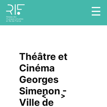
Aller
☰
au
contenu
Théâtre et
Cinéma
Georges
Simenon -
<
>
Ville de