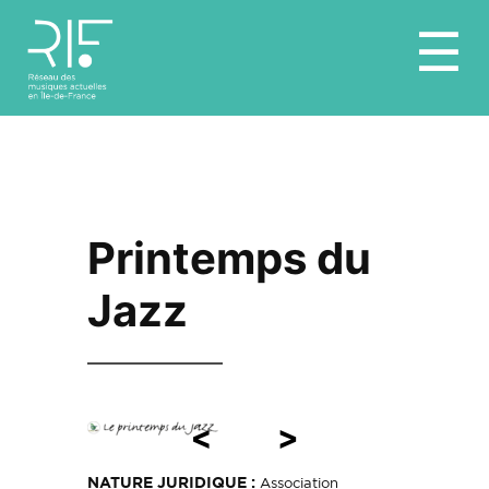
Aller
☰
au
contenu
Printemps du
Jazz
<
>
NATURE JURIDIQUE :
Association