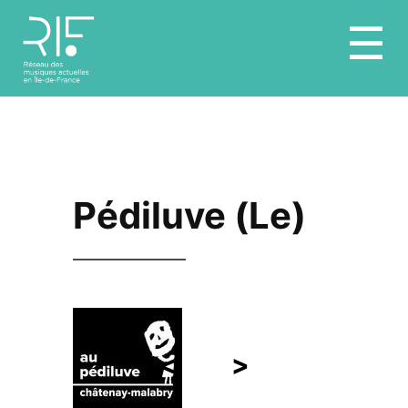
Aller
☰
au
contenu
Pédiluve (Le)
<
>