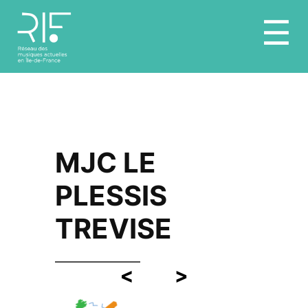
Aller
☰
au
contenu
MJC LE
PLESSIS
TREVISE
<
>