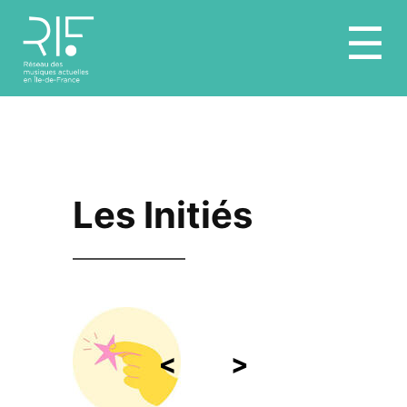
Aller
☰
au
contenu
Les Initiés
<
>