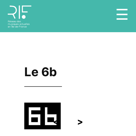
Aller
☰
au
contenu
Le 6b
<
>