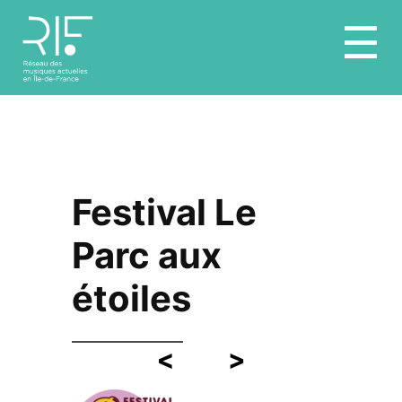
Aller
☰
au
contenu
Festival Le
Parc aux
étoiles
<
>