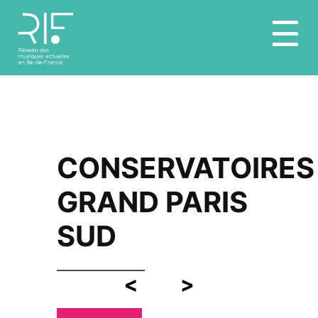
Aller
☰
au
contenu
CONSERVATOIRES
GRAND PARIS
SUD
<
>