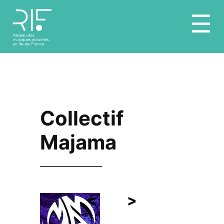
Aller
☰
au
contenu
Collectif
Majama
<
>