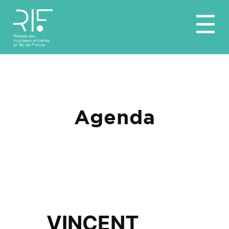
Aller
☰
au
contenu
Agenda
VINCENT