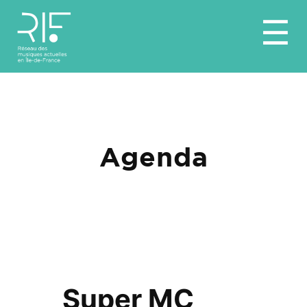
Aller
☰
au
contenu
Agenda
Super MC