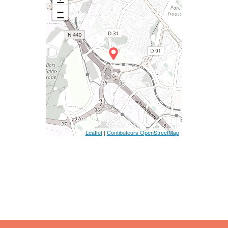
−
Leaflet
|
Contibuteurs OpenStreetMap