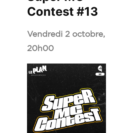
Contest #13
Ajoute
Super
Vendredi 2 octobre,
MC
20h00
Conte
#13
aux
favoris