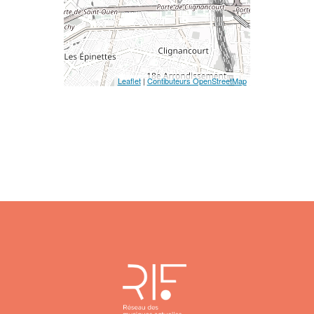
Leaflet
|
Contibuteurs OpenStreetMap