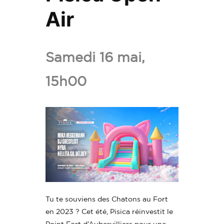
Air
Ajouter
Pisica
Samedi 16 mai,
Open
15h00
Air
aux
favoris.
Tu te souviens des Chatons au Fort
en 2023 ? Cet été, Pisica réinvestit le
Point Fort d’Aubervilliers pour une