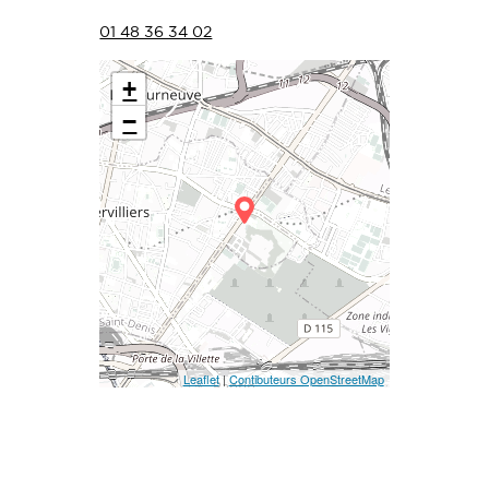
01 48 36 34 02
+
−
Leaflet
|
Contibuteurs OpenStreetMap