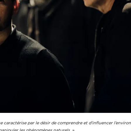
 caractérise par le désir de comprendre et d’influencer l’enviro
manipuler les phénomènes naturels. »