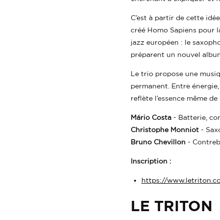
C’est à partir de cette id
créé Homo Sapiens pour la
jazz européen : le saxopho
préparent un nouvel album
Le trio propose une musiq
permanent. Entre énergie,
reflète l’essence même de 
Mário Costa
- Batterie, c
Christophe Monniot
- Sax
Bruno Chevillon
- Contreb
Inscription :
https://www.letriton
LE TRITON