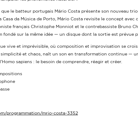
ée que le batteur portugais Mário Costa présente son nouveau trio
 Casa da Música de Porto, Mário Costa revisite le concept avec 
niste français Christophe Monniot et le contrebassiste Bruno Che
 fondé sur la même idée — un disque dont la sortie est prévue 
ue vive et imprévisible, où composition et improvisation se croi
 simplicité et chaos, naît un son en transformation continue — 
l’Homo sapiens : le besoin de comprendre, réagir et créer.
ompositions
ophone
asse
.com/programmation/mrio-costa-3352