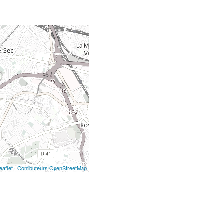
eaflet
|
Contibuteurs OpenStreetMap