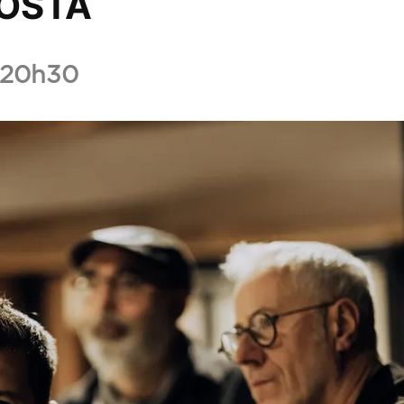
COSTA
Ajouter
MА́RIO
, 20h30
COSTA
aux
favoris.