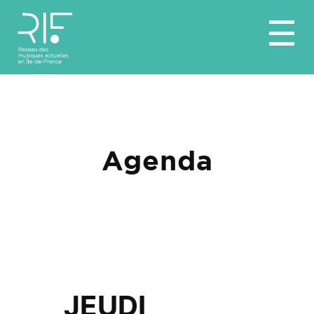
Aller
☰
au
contenu
Agenda
JEUDI