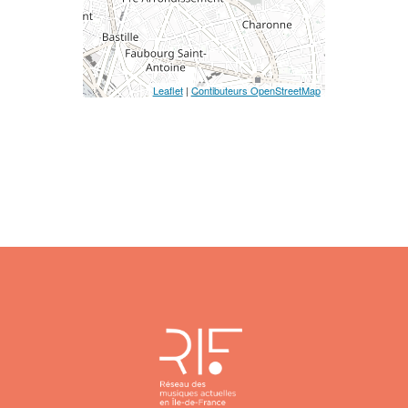
Leaflet
|
Contibuteurs OpenStreetMap