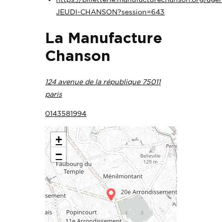
JEUDI-CHANSON?session=643
La Manufacture
Chanson
124 avenue de la république 75011
paris
0143581994
+
−