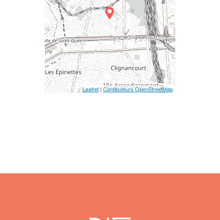
Leaflet
|
Contibuteurs OpenStreetMap