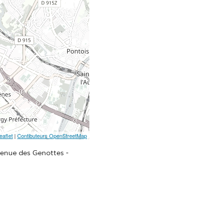
eaflet
|
Contibuteurs OpenStreetMap
venue des Genottes -