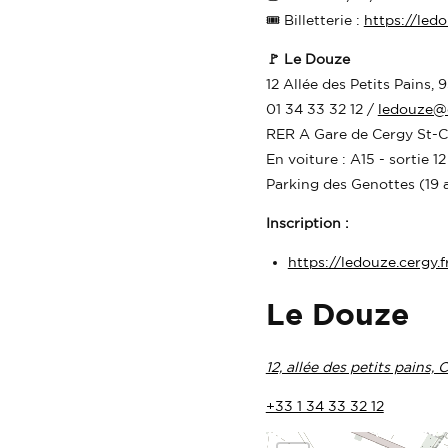
🎟️ Billetterie :
https://led
🚩 Le Douze
12 Allée des Petits Pains,
01 34 33 32 12 /
ledouze@c
RER A Gare de Cergy St-C
En voiture : A15 - sortie 12
Parking des Genottes (19 a
Inscription :
https://ledouze.cergy.
Le Douze
12, allée des petits pains,
+33 1 34 33 32 12