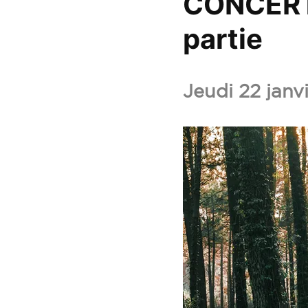
CONCERT 
partie
Ajo
CO
Jeudi 22 janv
:
BO
DE
AIR
+
1èr
par
aux