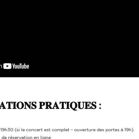
𝐓𝐈𝐎𝐍𝐒 𝐏𝐑𝐀𝐓𝐈𝐐𝐔𝐄𝐒 :
19h30 (si le concert est complet – ouverture des portes à 19h).
s de réservation en ligne