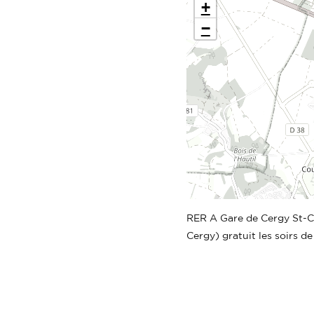
+
−
RER A Gare de Cergy St-Ch
Cergy) gratuit les soirs d