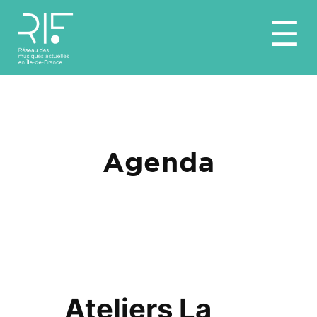
Aller
☰
au
contenu
Agenda
Ateliers La