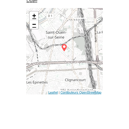
Ouen
+
−
Leaflet
|
Contibuteurs OpenStreetMap